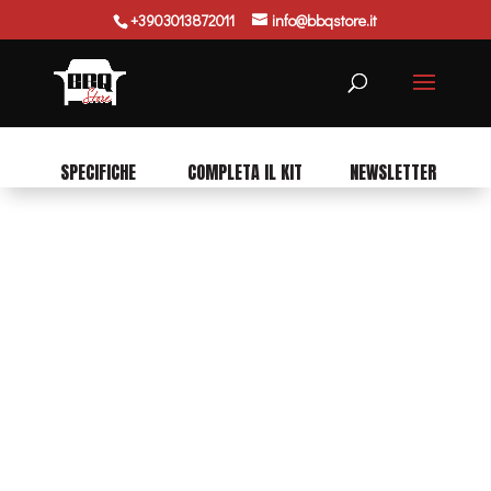
+3903013872011
info@bbqstore.it
Ricerca
prodotti
SPECIFICHE
COMPLETA IL KIT
NEWSLETTER