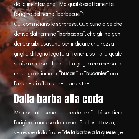
dell’alimentazione. Ma qual è esattamente
l’origine del nome “barbecue”?
Qui cominciano le sorprese. Qualcuno dice che
deriva dal termine
“barbacoa”
, che gli indigeni
dei Caraibi usavano per indicare una rozza
griglia di legno legata a tronchi, sotto la quale
veniva acceso il fuoco. La griglia era messa in
un luogo chiamato
“bucan”
, e
“bucanier”
era
l’azione di affumicare o arrostire.
Dalla barba alla coda
Ma non tutti sono d’accordo, e c’è chi sostiene
l’origine francese del nome. Per l’esattezza,
verrebbe dalla frase “
de la barbe a la queue
“, e