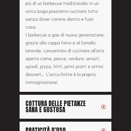
LA VERSATILITÀ: UNA
CUCINA DA ESTERNO
COMPLETA!
Il concetto di cucina all’aperto è molto
più di un barbecue tradizionale; in un
unico luogo possiamo cucinare tutto
senza dover correre dentro e fuori
casa.
I barbecue a gas di nuova generazione,
grazie alla cappa forno e al fornello
laterale, consentono di cucinare all’aria
aperta carne, pesce, verdure, arrosti,
spiedi, pizza, fritti, primi piatti e ottimi
dessert… L’unico limite è la propria
immaginazione!