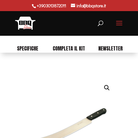
+3903013872011
info@bbqstore.it
Ricerca
prodotti
SPECIFICHE
COMPLETA IL KIT
NEWSLETTER