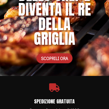
DIVENTA IL RE
DELLA
GRIGLIA
SCOPRILI ORA

SPEDIZIONE GRATUITA