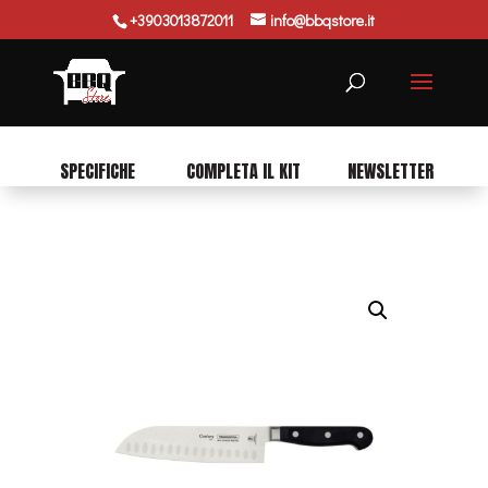
+3903013872011
info@bbqstore.it
Ricerca
prodotti
SPECIFICHE
COMPLETA IL KIT
NEWSLETTER