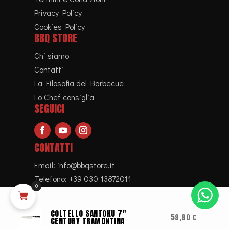
Privacy Policy
Cookies Policy
BBQ STORE
Chi siamo
Contatti
La Filosofia del Barbecue
Lo Chef consiglia
SEGUICI
CONTATTI
Email:
info@bbqstore.it
Telefono:
+39 030 13872011
0
COLTELLO SANTOKU 7"
59,90
€
CENTURY TRAMONTINA
Copyright © 2023. BBQ Store – P.IVA