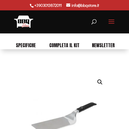
+3903013872011
info@bbqstore.it
Ricerca
prodotti
SPECIFICHE
COMPLETA IL KIT
NEWSLETTER