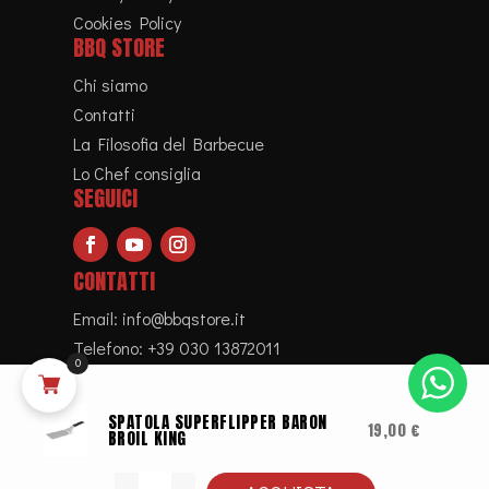
Cookies Policy
BBQ STORE
Chi siamo
Contatti
La Filosofia del Barbecue
Lo Chef consiglia
SEGUICI
CONTATTI
Email:
info@bbqstore.it
Telefono:
+39 030 13872011
0
SPATOLA SUPERFLIPPER BARON
19,00
€
BROIL KING
Copyright © 2023. BBQ Store – P.IVA
02875970986 |
Privacy Policy
|
Cookie Policy