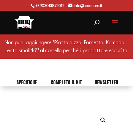
+3903013872011
info@bbqstore.it
Ricerca
prodotti
Non puoi aggiungere "Piatto pizza Fornetto Kamado
Lento small 16"" al carrello perché il prodotto è esaurito.
SPECIFICHE
COMPLETA IL KIT
NEWSLETTER