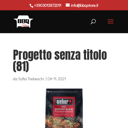
+3903013872011
info@bbqstore.it
Ricerca
prodotti
Progetto senza titolo
(81)
da
Sofia Trebeschi
|
Ott 11, 2021