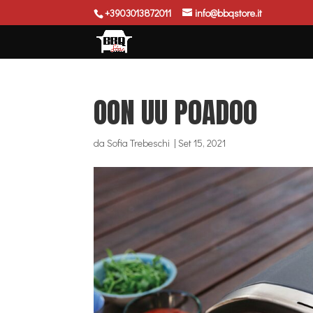
+3903013872011
info@bbqstore.it
OON UU P0AD00
da
Sofia Trebeschi
|
Set 15, 2021