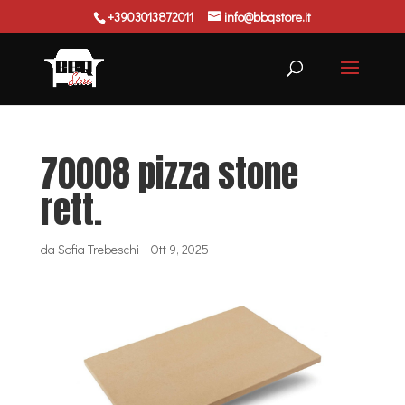
+3903013872011
info@bbqstore.it
Ricerca
prodotti
70008 pizza stone
rett.
da
Sofia Trebeschi
|
Ott 9, 2025